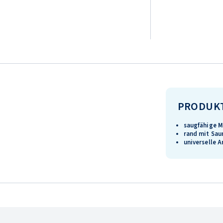
PRODUK
saugfähige M
rand mit Sa
universelle 