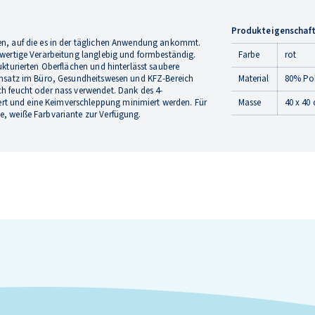
Produkteigenschaf
ten, auf die es in der täglichen Anwendung ankommt.
chwertige Verarbeitung langlebig und formbeständig.
Farbe
rot
rukturierten Oberflächen und hinterlässt saubere
Einsatz im Büro, Gesundheitswesen und KFZ-Bereich
Material
80% Pol
ch feucht oder nass verwendet. Dank des 4-
rt und eine Keimverschleppung minimiert werden. Für
Masse
40 x 40
e, weiße Farbvariante zur Verfügung.