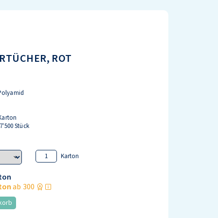
RTÜCHER, ROT
 Polyamid
 Karton
 7'500 Stück
Karton
ton
ton
ab 300
korb