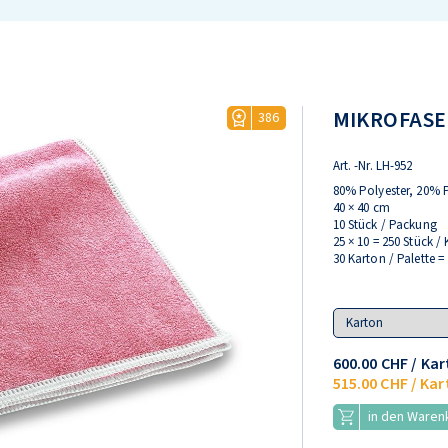
MIKROFASE
386
Art. -Nr.
LH-952
80% Polyester, 20%
40 × 40 cm
10 Stück / Packung
25 × 10 = 250 Stück /
30 Karton / Palette =
Variant
600.00 CHF
/ Kar
515.00 CHF
/ Kar
in den Waren