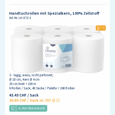
Handtuchrollen mit Spezialkern, 100% Zellstoff
Art-Nr.
LH-072-3
22
3 - lagig, weiss, nicht perforiert,
Ø 18 cm, Kern Ø 4 cm
20 cm breit × 100 m
6 Rollen / Sack, 40 Säcke / Palette = 240 Rollen
43.45 CHF
/ Sack
30.85 CHF
/ Sack
ab 300
in den Warenkorb