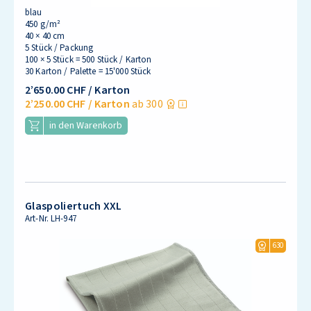
blau
450 g/m²
40 × 40 cm
5 Stück / Packung
100 × 5 Stück = 500 Stück / Karton
30 Karton / Palette = 15'000 Stück
2’650.00 CHF
/ Karton
2’250.00 CHF
/ Karton
ab 300
in den Warenkorb
Glaspoliertuch XXL
Art-Nr.
LH-947
630