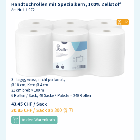
Handtuchrollen mit Spezialkern, 100% Zellstoff
Art-Nr.
LH-072
22
3 - lagig, weiss, nicht perforiert,
Ø 18 cm, Kern Ø 4 cm
21 cm breit × 100 m
6 Rollen / Sack, 40 Säcke / Palette = 240 Rollen
43.45 CHF
/ Sack
30.85 CHF
/ Sack
ab 300
in den Warenkorb