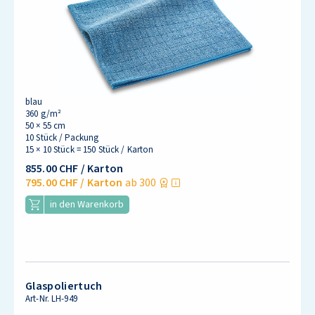
blau
360 g/m²
50 × 55 cm
10 Stück / Packung
15 × 10 Stück = 150 Stück / Karton
855.00 CHF
/ Karton
795.00 CHF
/ Karton
ab 300
in den Warenkorb
Glaspoliertuch
Art-Nr.
LH-949