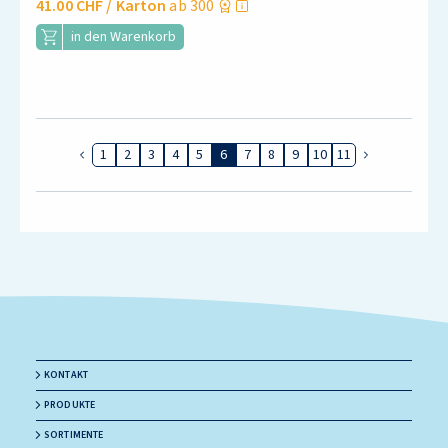
41.00 CHF
/ Karton
ab 300
in den Warenkorb
1
2
3
4
5
6
7
8
9
10
11
Vorherige Seite
Nächste Seit
KONTAKT
PRODUKTE
SORTIMENTE